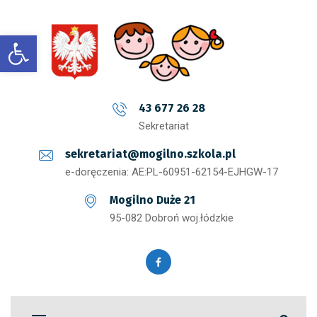
Open toolbar
43 677 26 28
Sekretariat
sekretariat@mogilno.szkola.pl
e-doręczenia: AE:PL-60951-62154-EJHGW-17
Mogilno Duże 21
95-082 Dobroń woj.łódzkie