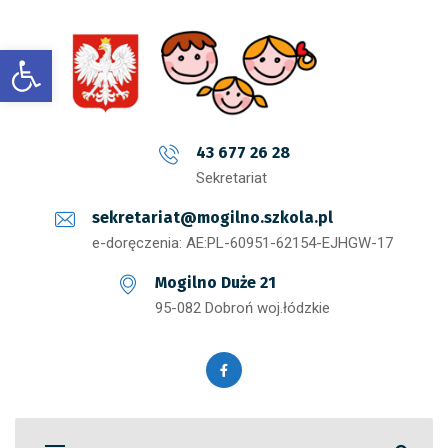
Open toolbar
43 677 26 28
Sekretariat
sekretariat@mogilno.szkola.pl
e-doręczenia: AE:PL-60951-62154-EJHGW-17
Mogilno Duże 21
95-082 Dobroń woj.łódzkie