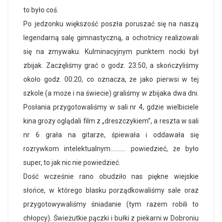
to
było coś.
Po jedzonku większość poszła poruszać się na naszą
legendarną salę gimnastyczną, a ochotnicy realizowali
się na zmywaku. Kulminacyjnym punktem nocki był
zbijak. Zaczęliśmy grać o godz. 23:50, a skończyliśmy
około godz. 00:20, co oznacza, że jako pierwsi w tej
szkole (a może i na świecie) graliśmy w
zbijaka
dwa dni.
Posłania przygotowaliśmy w sali nr 4, gdzie wielbiciele
kina grozy oglądali film z „dreszczykiem”, a reszta w sali
nr 6 grała na gitarze, śpiewała i oddawała się
rozrywkom intelektualnym………. powiedzieć, że było
super, to jak nic nie powiedzieć.
Dość wcześnie rano obudziło nas piękne wiejskie
słońce, w którego blasku porządkowaliśmy sale oraz
przygotowywaliśmy śniadanie (tym razem robili to
chłopcy). Świeżutkie pączki i bułki z piekarni w Dobroniu