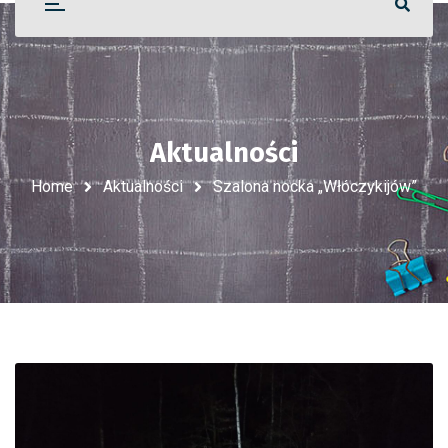
Aktualności
Home
Aktualności
Szalona nocka „Włóczykijów”