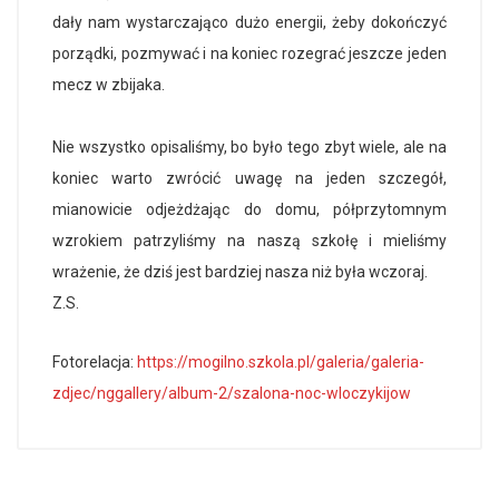
dały nam wystarczająco dużo energii, żeby dokończyć
porządki, pozmywać i na koniec rozegrać jeszcze jeden
mecz w
zbijaka
.
Nie wszystko opisaliśmy, bo było tego zbyt wiele, ale na
koniec warto zwrócić uwagę na jeden szczegół,
mianowicie odjeżdżając do domu, półprzytomnym
wzrokiem patrzyliśmy na naszą szkołę i mieliśmy
wrażenie, że dziś jest bardziej nasza niż była wczoraj.
Z.S.
Fotorelacja:
https://mogilno.szkola.pl/galeria/galeria-
zdjec/nggallery/album-2/szalona-noc-wloczykijow