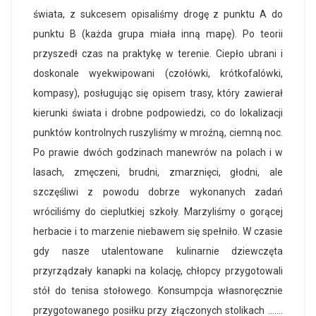
świata, z sukcesem opisaliśmy drogę z punktu A do
punktu B (każda grupa miała inną mapę). Po teorii
przyszedł czas na praktykę w terenie. Ciepło ubrani i
doskonale wyekwipowani (czołówki, krótkofalówki,
kompasy), posługując się opisem trasy, który zawierał
kierunki świata i drobne podpowiedzi, co do lokalizacji
punktów kontrolnych ruszyliśmy w mroźną, ciemną noc.
Po prawie dwóch godzinach manewrów na polach i w
lasach, zmęczeni, brudni, zmarznięci, głodni, ale
szczęśliwi z powodu dobrze wykonanych zadań
wróciliśmy do cieplutkiej szkoły. Marzyliśmy o gorącej
herbacie i to marzenie niebawem się spełniło. W czasie
gdy nasze utalentowane kulinarnie dziewczęta
przyrządzały kanapki na kolację, chłopcy przygotowali
stół do tenisa stołowego. Konsumpcja własnoręcznie
przygotowanego posiłku przy złączonych stolikach …
….