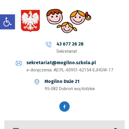
Open toolbar
43 677 26 28
Sekretariat
sekretariat@mogilno.szkola.pl
e-doręczenia: AE:PL-60951-62154-EJHGW-17
Mogilno Duże 21
95-082 Dobroń woj.łódzkie